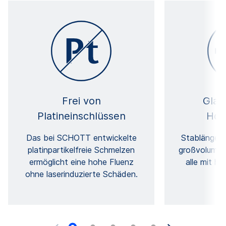
Frei von
Glas
Platineinschlüssen
Hom
Das bei SCHOTT entwickelte
Stablängen
platinpartikelfreie Schmelzen
großvolumige
ermöglicht eine hohe Fluenz
alle mit h
ohne laserinduzierte Schäden.