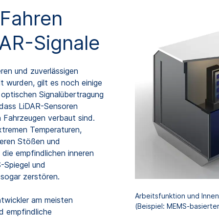
 Fahren
DAR-Signale
ren und zuverlässigen
 wurden, gilt es noch einige
r optischen Signalübertragung
, dass LiDAR-Sensoren
n Fahrzeugen verbaut sind.
xtremen Temperaturen,
keren Stößen und
die empfindlichen inneren
-Spiegel und
sogar zerstören.
Arbeitsfunktion und Inne
ntwickler am meisten
(Beispiel: MEMS-basierte
d empfindliche