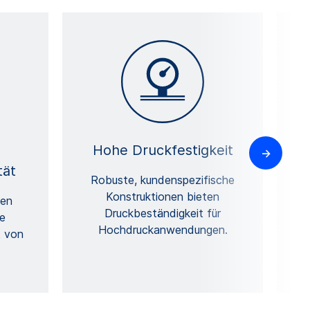
Hohe Druckfestigkeit
M
tät
Robuste, kundenspezifische
Konstruktionen bieten
b
ien
Druckbeständigkeit für
e
Hochdruckanwendungen.
t von