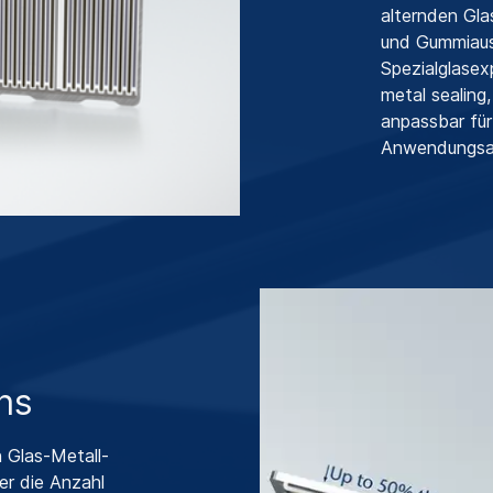
alternden Gla
und Gummiausf
Spezialglasex
metal sealing
anpassbar für
Anwendungsa
ns
 Glas-Metall-
er die Anzahl