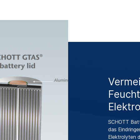
Vermei
Feucht
Elektr
SCHOTT Batte
das Eindringe
Elektrolyten 