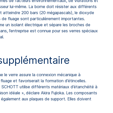
ermes de facteurs environnementaux, de vibrations et
sseur lui-même. La borne doit résister aux différents
nt atteindre 200 bars (20 mégapascals), le dioxyde
s de fluage sont particulièrement importantes.
mme un isolant électrique et sépare les broches de
ns, l’entreprise est connue pour ses verres spéciaux
al.
 supplémentaire
ue le verre assure la connexion mécanique à
uage et favoriserait la formation d’étincelles.
E. SCHOTT utilise différents matériaux d’étanchéité à
naison idéale », déclare Akira Fujioka. Les composants
nt également aux plaques de support. Elles doivent