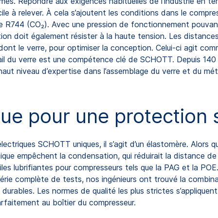
êmes. Répondre aux exigences habituelles de l’industrie en t
ile à relever. À cela s’ajoutent les conditions dans le compre
et le R744 (CO₂). Avec une pression de fonctionnement pouva
tion doit également résister à la haute tension. Les distance
dont le verre, pour optimiser la conception. Celui-ci agit co
ail du verre est une compétence clé de SCHOTT. Depuis 140 a
haut niveau d’expertise dans l’assemblage du verre et du mét
ue pour une protection
ectriques SCHOTT uniques, il s’agit d’un élastomère. Alors q
que empêchent la condensation, qui réduirait la distance de fl
uiles lubrifiantes pour compresseurs tels que la PAG et la PO
ne série complète de tests, nos ingénieurs ont trouvé la combi
s durables. Les normes de qualité les plus strictes s’applique
parfaitement au boîtier du compresseur.