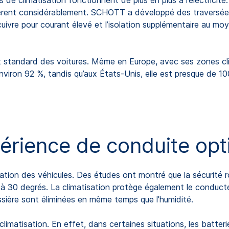
s de climatisation fonctionnent de plus en plus à l’électrici
fèrent considérablement. SCHOTT a développé des traversées 
uivre pour courant élevé et l’isolation supplémentaire au moy
nt standard des voitures. Même en Europe, avec ses zones cli
nviron 92 %, tandis qu’aux États-Unis, elle est presque de 
érience de conduite opt
tisation des véhicules. Des études ont montré que la sécurité
à 30 degrés. La climatisation protège également le conducte
ssière sont éliminées en même temps que l’humidité.
imatisation. En effet, dans certaines situations, les batteries