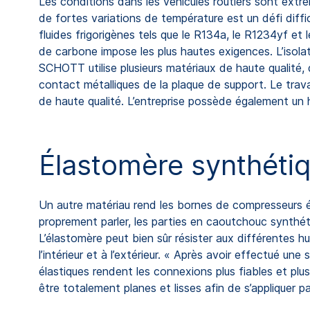
Les conditions dans les véhicules routiers sont extr
de fortes variations de température est un défi diffic
fluides frigorigènes tels que le R134a, le R1234yf 
de carbone impose les plus hautes exigences. L’isola
SCHOTT utilise plusieurs matériaux de haute qualité, 
contact métalliques de la plaque de support. Le trav
de haute qualité. L’entreprise possède également un 
Élastomère synthétiq
Un autre matériau rend les bornes de compresseurs él
proprement parler, les parties en caoutchouc synthéti
L’élastomère peut bien sûr résister aux différentes h
l’intérieur et à l’extérieur. « Après avoir effectué u
élastiques rendent les connexions plus fiables et plu
être totalement planes et lisses afin de s’appliquer 