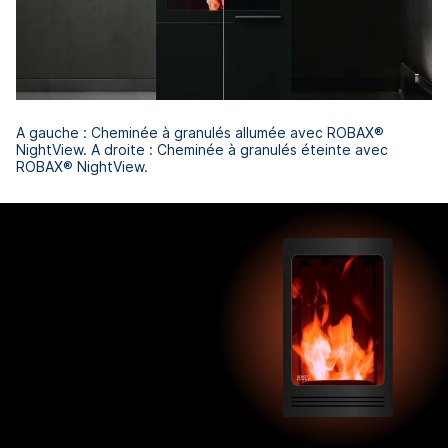
A gauche : Cheminée à granulés allumée avec ROBAX®
NightView. A droite : Cheminée à granulés éteinte avec
ROBAX® NightView.