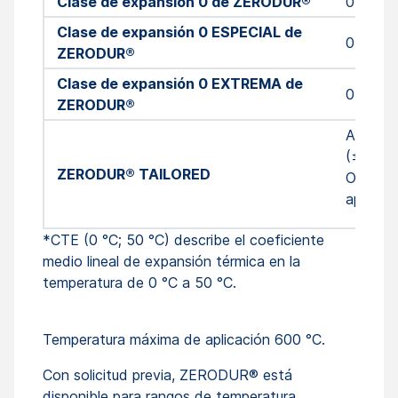
Clase de expansión 0 de ZERODUR®
0 ± 0.0
Clase de expansión 0 ESPECIAL de
0 ± 0.0
ZERODUR®
Clase de expansión 0 EXTREMA de
0 ± 0.0
ZERODUR®
A MEDI
(± 0.0
ZERODUR® TAILORED
Optimiz
aplicaci
*CTE (0 °C; 50 °C) describe el coeficiente
medio lineal de expansión térmica en la
temperatura de 0 °C a 50 °C.
Temperatura máxima de aplicación 600 °C.
Con solicitud previa, ZERODUR® está
disponible para rangos de temperatura