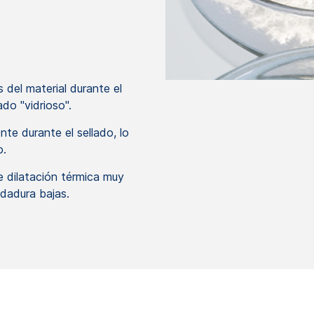
 del material durante el
do "vidrioso".
ente durante el sellado, lo
o.
 dilatación térmica muy
ldadura bajas.