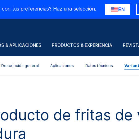
 con tus preferencias? Haz una selección.
EN
S & APLICACIONES
PRODUCTOS & EXPERIENCIA
REVIST
Descripción general
Aplicaciones
Datos técnicos
Varian
oducto de fritas de 
dura