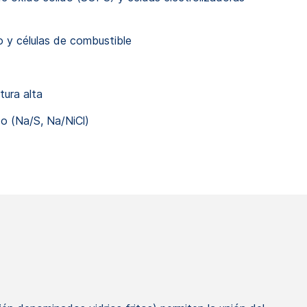
 y células de combustible
tura alta
do (Na/S, Na/NiCl)