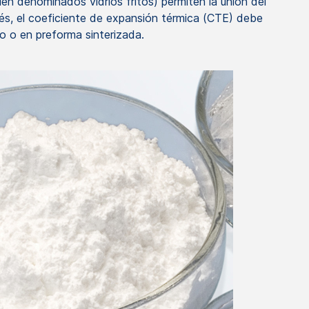
ién denominados vidrios fritos) permiten la unión del
trés, el coeficiente de expansión térmica (CTE) debe
o o en preforma sinterizada.