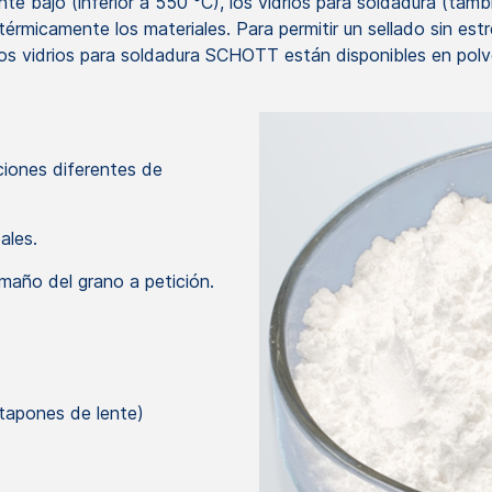
e bajo (inferior a 550 °C), los vidrios para soldadura (tamb
 térmicamente los materiales. Para permitir un sellado sin es
Los vidrios para soldadura SCHOTT están disponibles en polv
iones diferentes de
ales.
amaño del grano a petición.
tapones de lente)