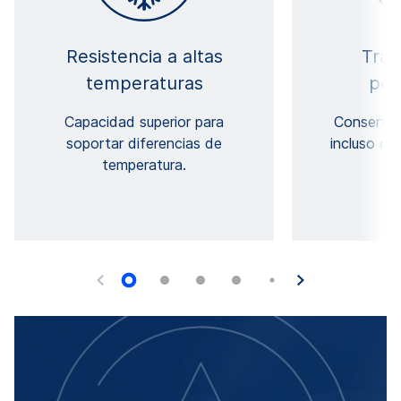
Resistencia a altas
Tran
temperaturas
per
Capacidad superior para
Conserva 
soportar diferencias de
incluso co
temperatura.
e