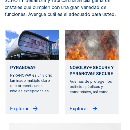
SCHOTT desarrolla y fabrica una amplia gama de
cristales que cumplen con una gran variedad de
funciones. Averigüe cuál es el adecuado para usted.
PYRANOVA®
NOVOLAY® SECURE Y
PYRANOVA® SECURE
PYRANOVA® es un vidrio
laminado múltiple claro
Además de proteger los
que presenta unos
edificios públicos y
niveles excepcionales
…
comerciales, así como
…
Explorar
Explorar