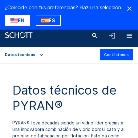
¿Coincide con tus preferencias? Haz una selección.
EN
ES
Datos técnicos
Contáctenos
Descripción general
Aplicaciones
Datos técnicos de
Datos técnicos
PYRAN®
Variantes del producto
Descargas
PYRAN® lleva décadas siendo un vidrio líder gracias a
una innovadora combinación de vidrio borosilicato y al
proceso de fabricación por flotación. Esto da como