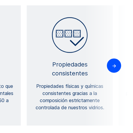
Propiedades
Me
consistentes
to que
Propiedades físicas y químicas
N
ntales
consistentes gracias a la
pue
50 a
composición estrictamente
controlada de nuestros vidrios.
co
c