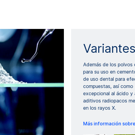
Variante
Además de los polvos d
para su uso en cement
de uso dental para efec
compuestas, así como D
excepcional al ácido y 
aditivos radiopacos mej
en los rayos X.
Más información sobre