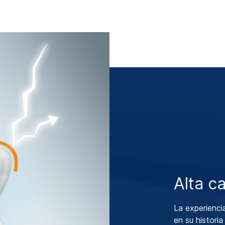
Alta c
La experienc
en su histori