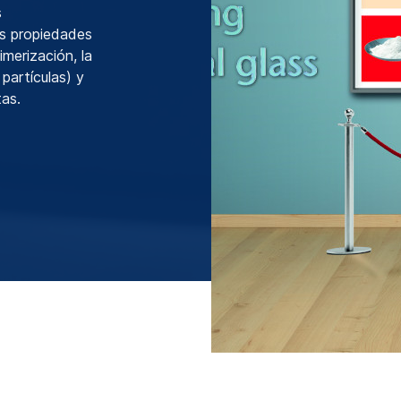
s
las propiedades
imerización, la
 partículas) y
tas.