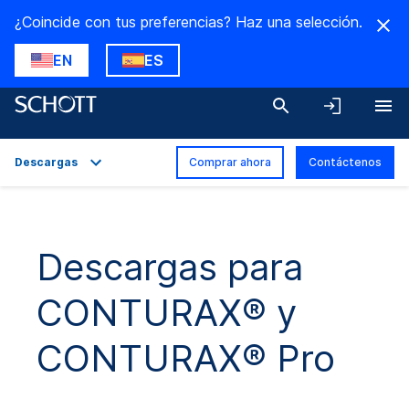
¿Coincide con tus preferencias? Haz una selección.
EN
ES
Descargas
Comprar ahora
Contáctenos
Descripción general
Aplicaciones
Descargas para
Datos técnicos
CONTURAX® y
Descargas
CONTURAX® Pro