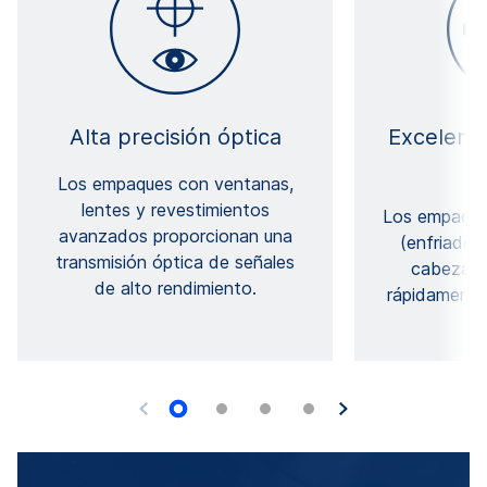
Alta precisión óptica
Excelente
Los empaques con ventanas,
lentes y revestimientos
Los empaque
avanzados proporcionan una
(enfriador
transmisión óptica de señales
cabezal d
de alto rendimiento.
rápidamente 
p