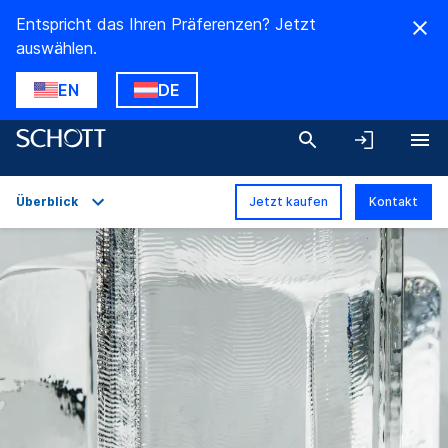
Entspricht das Ihren Präferenzen? Jetzt
auswählen.
EN
DE
Überblick
Jetzt kaufen
Kontakt
Überblick
Anwendungen
Technische Daten
Produktvarianten
Downloads