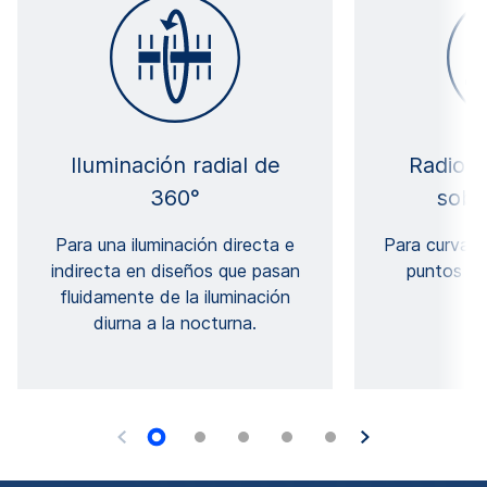
Iluminación radial de
Radios 
360°
sobr
Para una iluminación directa e
Para curvas 
indirecta en diseños que pasan
puntos ca
fluidamente de la iluminación
i
diurna a la nocturna.