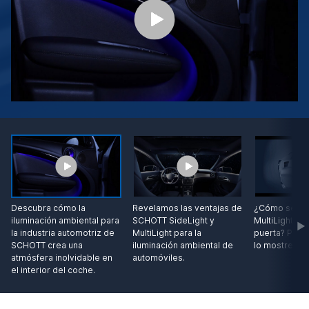
Descubra cómo la
Revelamos las ventajas de
¿Cómo se in
iluminación ambiental para
SCHOTT SideLight y
MultiLight en
la industria automotriz de
MultiLight para la
puerta? Perm
SCHOTT crea una
iluminación ambiental de
lo mostremos
atmósfera inolvidable en
automóviles.
el interior del coche.