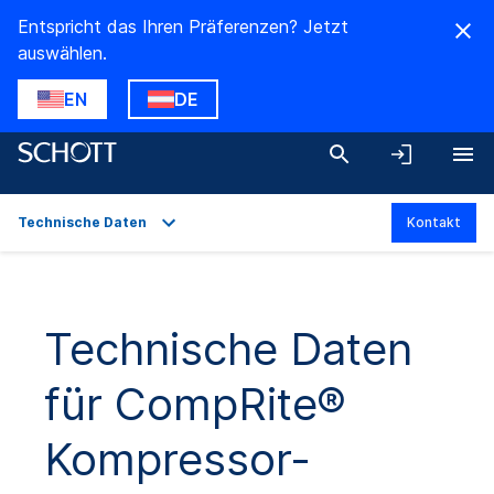
Entspricht das Ihren Präferenzen? Jetzt
auswählen.
EN
DE
Technische Daten
Kontakt
Überblick
Anwendungen
Technische Daten
Technische Daten
für CompRite®
Produktvarianten
Downloads
Kompressor-