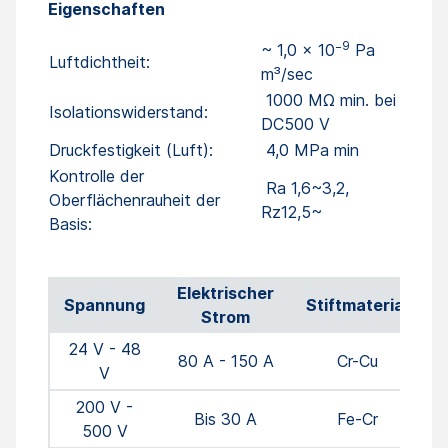
Eigenschaften
9
~ 1,0 × 10⁻
Pa
Luftdichtheit:
m³/sec
1000 MΩ min. bei
Isolationswiderstand:
DC500 V
Druckfestigkeit (Luft):
4,0 MPa min
Kontrolle der
Ra 1,6~3,2,
Oberflächenrauheit der
Rz12,5~
Basis:
Elektrischer
Spannung
Stiftmaterial
Strom
24 V - 48
80 A - 150 A
Cr-Cu
V
200 V -
Bis 30 A
Fe-Cr
500 V