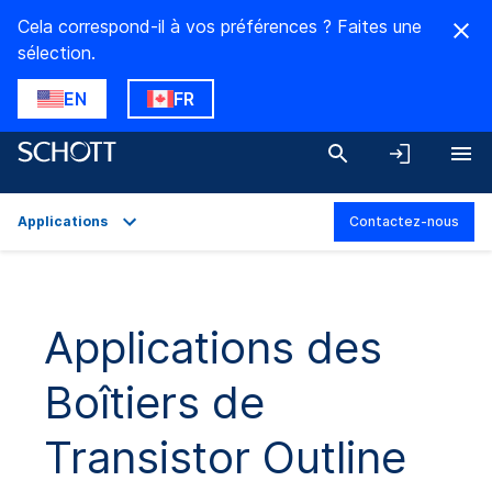
Cela correspond-il à vos préférences ? Faites une
sélection.
EN
FR
Applications
Contactez-nous
Aperçu
Applications
Applications des
Caractéristiques techniques
Boîtiers de
Gamme de produits
Téléchargements
Transistor Outline