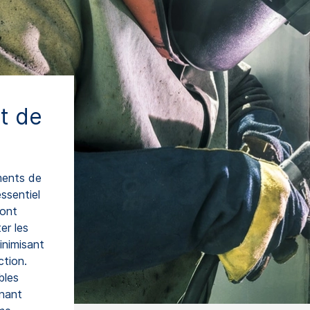
et de
ments de
ssentiel
sont
ter les
inimisant
ction.
bles
gnant