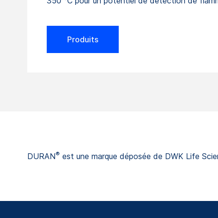
350 °C pour un potentiel de détection de flam
Produits
®
DURAN
est une marque déposée de DWK Life Sci