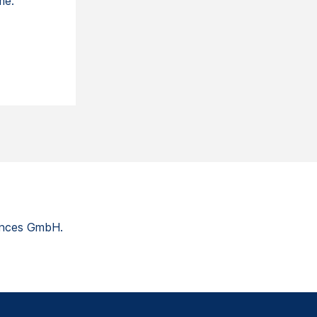
me.
ences GmbH.