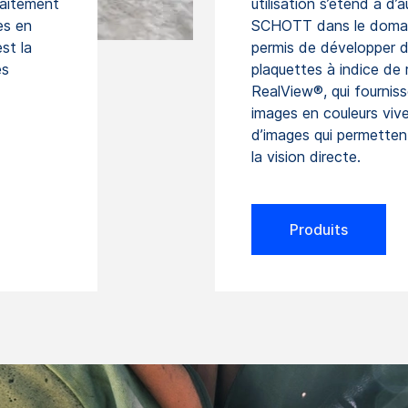
aitement
utilisation s’étend à d’
es en
SCHOTT dans le domain
st la
permis de développer de
es
plaquettes à indice de
RealView®, qui fournis
images en couleurs vive
d’images qui permettent
la vision directe.
Produits