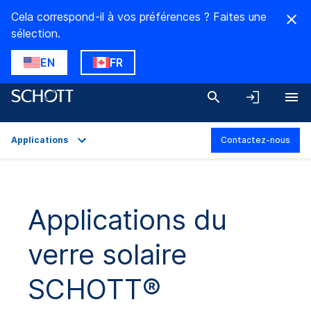
Cela correspond-il à vos préférences ? Faites une
sélection.
EN
FR
Applications
Contactez-nous
Aperçu
Applications
Applications du
Caractéristiques techniques
verre solaire
Gamme de produits
Téléchargements
SCHOTT®