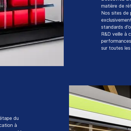
matière de
ré
Nos
sites
de 
exclusivemen
standards
d’
R&D
veille à 
performance
sur
toutes le
étape du
cation à