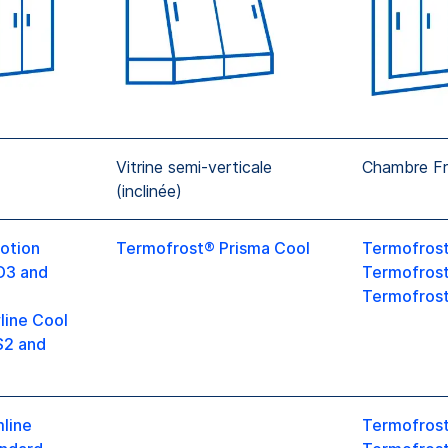
Vitrine semi-verticale
Chambre F
(inclinée)
otion
Termofrost® Prisma Cool
Termofrost
D3 and
Termofros
Termofrost
line Cool
S2 and
line
Termofrost