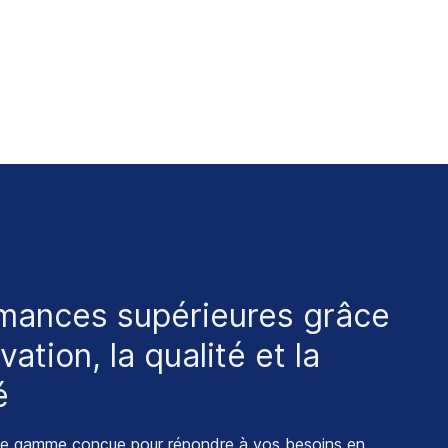
mances supérieures grâce
ovation, la qualité et la
é
ne
gamme
conçue pour
répondre
à
vos
besoins
en