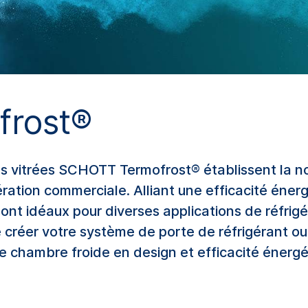
rost®
s vitrées SCHOTT Termofrost® établissent la n
gération commerciale.
Alliant
une efficacité
énerg
sont
idéaux pour
diverses
applications
de réfrigé
e
créer
votre
système
de
porte
de réfrigérant
ou
e chambre
froide
en design et
efficacité
énergé