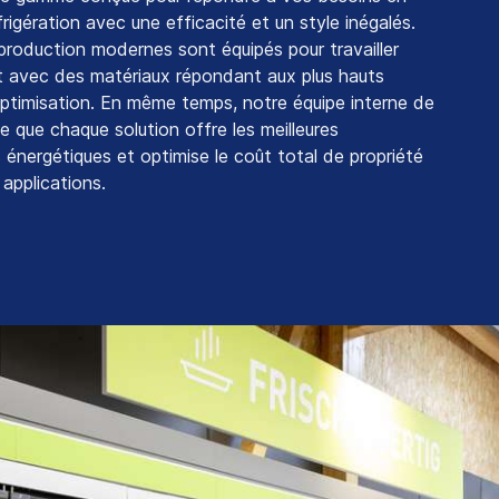
frigération
avec
une
efficacité
et un style inégalés.
production
modernes
sont
équipés
pour
travailler
t
avec
des
matériaux
répondant
aux
plus hauts
optimisation. En même temps,
notre
équipe
interne de
ce
que
chaque
solution
offre
les
meilleures
s
énergétiques
et
optimise
le
coût
total
de
propriété
s
applications
.