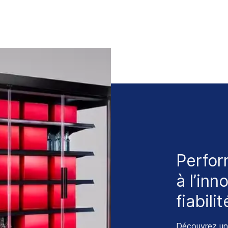
Perfor
à l’inn
fiabilit
Découvrez u