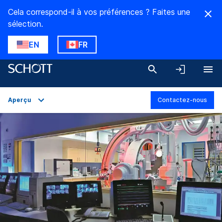
Cela correspond-il à vos préférences ? Faites une
sélection.
EN
FR
Aperçu
Contactez-nous
Aperçu
Applications
Caractéristiques techniques
Gamme de produits
Téléchargements