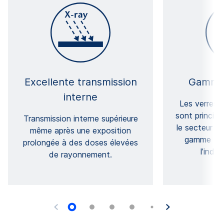
Excellente transmission
Gamme 
interne
Les verres
sont principa
Transmission interne supérieure
le secteur mé
même après une exposition
gamme RS e
prolongée à des doses élevées
l’indus
de rayonnement.