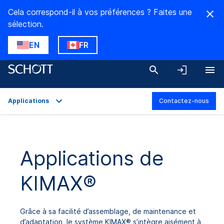
Cela correspond-il à vos préférences ? Faites une
sélection.
EN
FR
Applications
Contactez-nous
Aperçu
Applications
Applications de
Caractéristiques techniques
KIMAX®
Téléchargements
Grâce à sa facilité d’assemblage, de maintenance et
d’adaptation, le système KIMAX® s’intègre aisément à