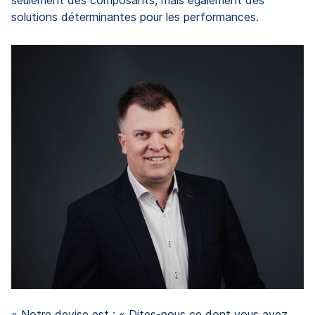
seulement des composants, mais également des
solutions déterminantes pour les performances.
« 
i
S
e
g
p
e
t
c
Re
SC
« Notre devise est : « Dites-nous ce dont vous avez