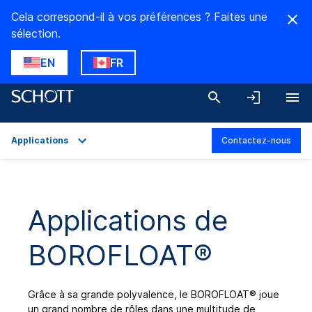
Cela correspond-il à vos préférences ? Faites une
sélection.
EN
FR
Applications
Contactez-nous
Aperçu
Applications
Applications de
Caractéristiques techniques
BOROFLOAT®
Gamme de produits
Téléchargements
Grâce à sa grande polyvalence, le BOROFLOAT
®
joue
un grand nombre de rôles dans une multitude de