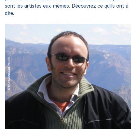
sont les artistes eux-mêmes. Découvrez ce qu’ils ont à
dire.
A
 à
«
le
dé
in
tr
ur
l