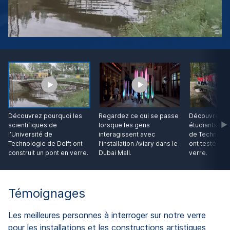
Découvrez pourquoi les
Regardez ce qui se passe
Découvrez c
scientifiques de
lorsque les gens
étudiants de 
l’Université de
interagissent avec
de Technolog
Technologie de Delft ont
l’installation Aviary dans le
ont testé leu
construit un pont en verre.
Dubai Mall.
verre.
Témoignages
Les meilleures personnes à interroger sur notre verre
pour les installations et les constructions artistiques