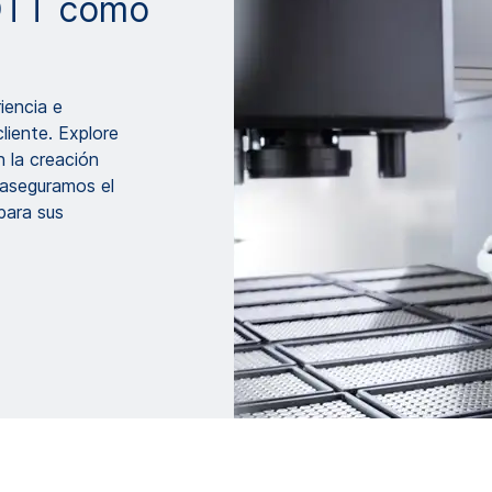
HOTT como
iencia e
liente. Explore
 la creación
aseguramos el
para sus