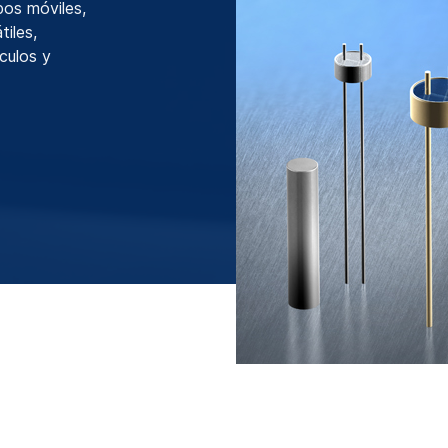
ipos móviles,
tiles,
culos y