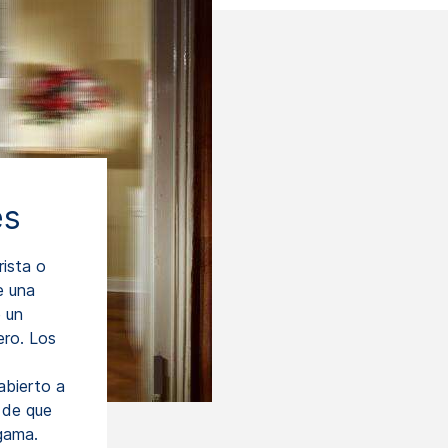
es
rista o
e una
e un
ero. Los
bierto a
e de que
 gama.