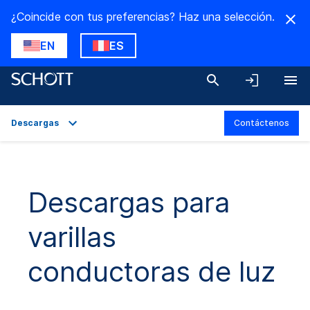
¿Coincide con tus preferencias? Haz una selección.
EN
ES
Descargas
Contáctenos
Descripción general
Aplicaciones
Descargas para
Datos técnicos
varillas
Variantes del producto
Descargas
conductoras de luz