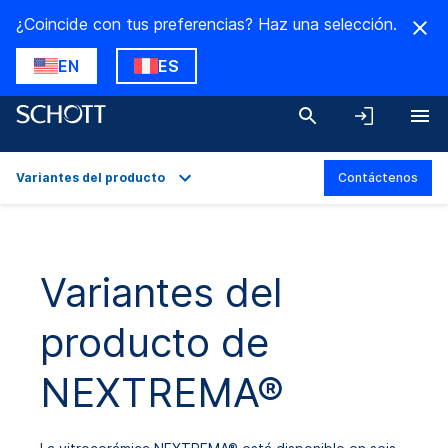
¿Coincide con tus preferencias? Haz una selección.
EN
ES
Variantes del producto
Contáctenos
Descripción general
Aplicaciones
Variantes del
Datos técnicos
producto de
Variantes del producto
Descargas
NEXTREMA®