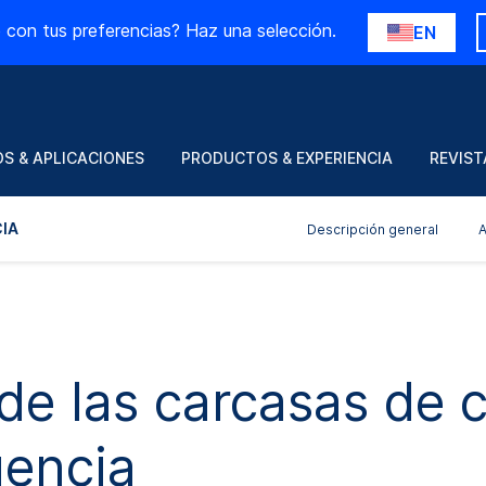
 con tus preferencias? Haz una selección.
EN
S & APLICACIONES
PRODUCTOS & EXPERIENCIA
REVIST
IA
Descripción general
A
de las carcasas de 
uencia