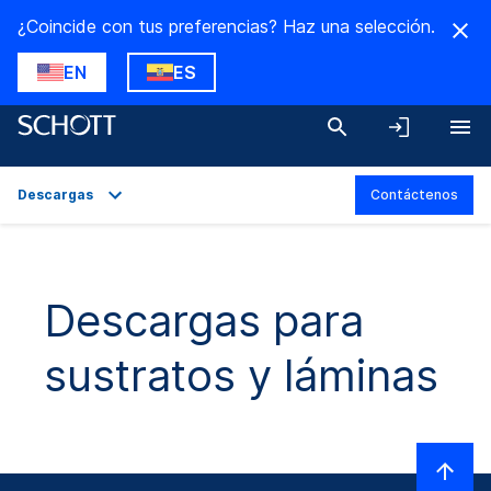
¿Coincide con tus preferencias? Haz una selección.
EN
ES
Descargas
Contáctenos
Descripción general
Aplicaciones
Descargas para
Datos técnicos
sustratos y láminas
Variantes del producto
Descargas