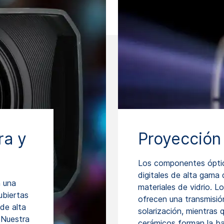
ra y
Proyección 
Los componentes óptic
digitales de alta gama
 una
materiales de vidrio. L
ubiertas
ofrecen una transmisió
de alta
solarización, mientras 
 Nuestra
cerámicos forman la ba