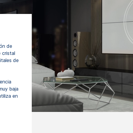
ión de
 cristal
tales de
encia
muy baja
tiliza en