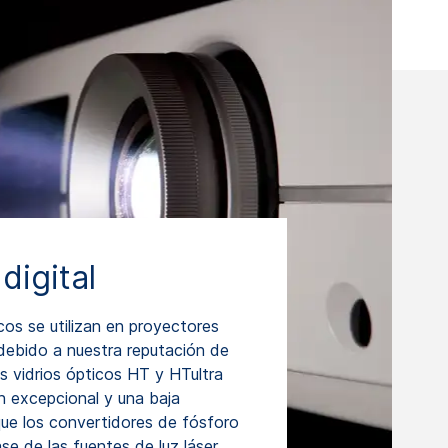
digital
os se utilizan en proyectores
 debido a nuestra reputación de
os vidrios ópticos HT y HTultra
n excepcional y una baja
que los convertidores de fósforo
se de las fuentes de luz láser