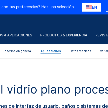
 con tus preferencias? Haz una selección.
EN
S & APLICACIONES
PRODUCTOS & EXPERIENCIA
REVIST
Descripción general
Aplicaciones
Datos técnicos
Varia
l vidrio plano proc
nes de interfaz de usuario, baños o sistemas de