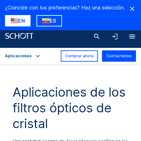
¿Coincide con tus preferencias? Haz una selección.
EN
ES
Aplicaciones
Comprar ahora
Contáctenos
Descripción general
Aplicaciones
Aplicaciones de los
Datos técnicos
filtros ópticos de
Variantes del producto
Descargas
cristal