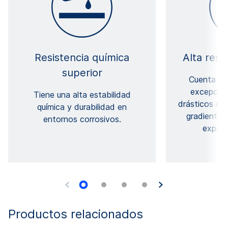
Resistencia química
Alta resi
superior
Cuenta con
excepcion
Tiene una alta estabilidad
drásticos de
química y durabilidad en
gradientes
entornos corrosivos.
expans
Productos relacionados