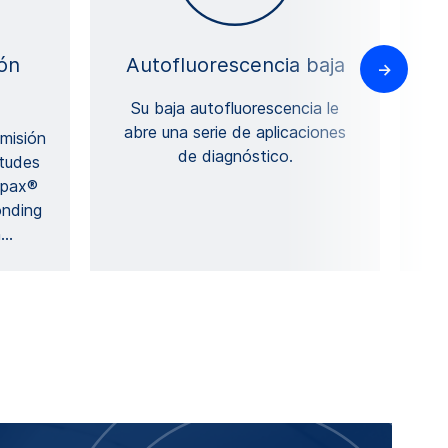
ón
Autofluorescencia baja
Pr
Su baja autofluorescencia le
L
abre una serie de aplicaciones
ba
smisión
de diagnóstico.
M
itudes
Mpax®
onding
n
…