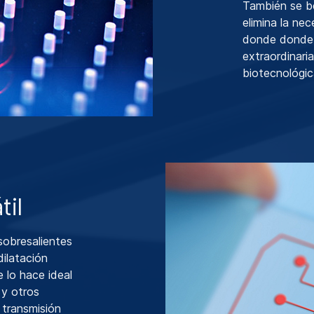
También se ben
elimina la nec
donde donde s
extraordinar
biotecnológic
til
sobresalientes
ilatación
e lo hace ideal
 y otros
 transmisión