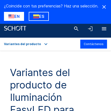
¿Coincide con tus preferencias? Haz una selección.
EN
ES
Variantes del producto
Contáctenos
Resumen
Aplicaciones
Variantes del
Datos técnicos
producto de
Variantes del producto
Descargas
Iluminación
EasyLED para