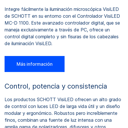
Integre fácilmente la iluminación microscópica VisiLED
In
D
de SCHOTT en su entorno con el Controlador VisiLED
d
e
MC-D 1100. Este avanzado controlador digital, que se
M
maneja exclusivamente a través de PC, ofrece un
m
control digital completo y sin fisuras de los cabezales
co
de iluminación VisiLED.
de
Más información
Control, potencia y consistencia
Los productos SCHOTT VisiLED ofrecen un alto grado
de control con luces LED de larga vida útil y un diseño
modular y ergonómico. Robustos pero increíblemente
finos, combinan una fuente de luz intensa con una
amplia gama de polarizadores, difusores y otros