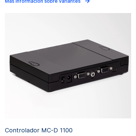
Más información sobre variantes
Controlador MC-D 1100
C