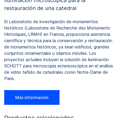
Iluminación microscópica para la
I
restauración de una catedral
r
El Laboratorio de investigación de monumentos
E
s
históricos (Laboratoire de Recherche des Monuments
h
a
Historiques, LRMH) en Francia, proporciona asistencia
H
ón
científica y técnica para la conservación y restauración
ci
de monumentos históricos, ya sean edificios, grandes
d
conjuntos ornamentales u objetos móviles. Los
c
proyectos actuales incluyen la solución de iluminación
pr
is
SCHOTT para microscopía estereoscópica en el análisis
S
de vidrio teñido de catedrales como Notre-Dame de
d
Paris.
Pa
Más información
Productos relacionados