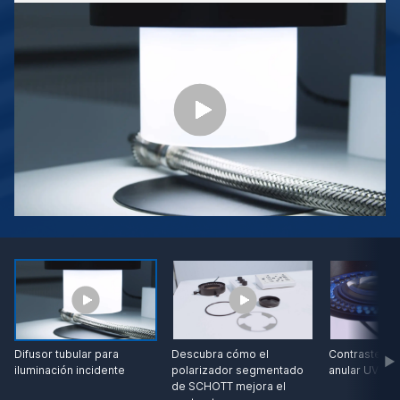
Difusor tubular para
Descubra cómo el
Contraste con
iluminación incidente
polarizador segmentado
anular UV
de SCHOTT mejora el