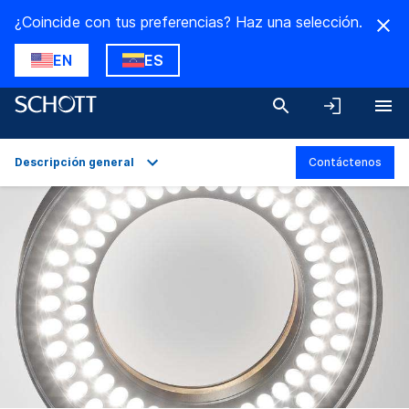
¿Coincide con tus preferencias? Haz una selección.
EN
ES
Descripción general
Contáctenos
Descripción general
Aplicaciones
Datos técnicos
Variantes del producto
Descargas