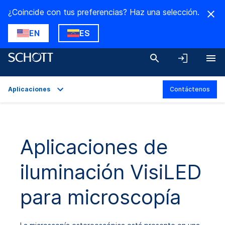
¿Coincide con tus preferencias? Haz una selección.
EN
ES
Aplicaciones
Contáctenos
Descripción general
Aplicaciones
Aplicaciones de
Datos técnicos
iluminación VisiLED
Variantes del producto
Descargas
para microscopía