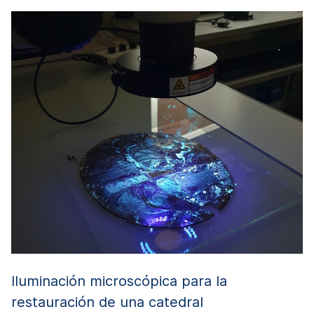
I
r
E
s
h
a
H
ón
ci
d
c
pr
is
S
d
Pa
Iluminación microscópica para la
restauración de una catedral