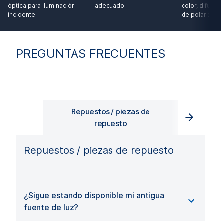
óptica para iluminación
adecuado
color, difuso
incidente
de polarizad
PREGUNTAS FRECUENTES
Repuestos / piezas de
Com
repuesto
Repuestos / piezas de repuesto
¿Sigue estando disponible mi antigua
fuente de luz?