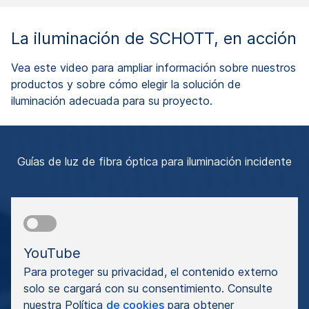
Aplicaciones en las que una iluminación
homogénea es fundamental. Por ejemplo, en el
La iluminación de SCHOTT, en acción
cosido de imágenes.
Vea este video para ampliar información sobre nuestros
Modo de segmento
productos y sobre cómo elegir la solución de
Adecuado para superficies de estructura fina,
iluminación adecuada para su proyecto.
como monedas, o muestras cilíndricas
brillantes, como una cartuchera, en las que
deben evitarse los reflejos.
Guías de luz de fibra óptica para iluminación incidente
PRODUCTOS
Sin modo de segmento
Luces de anillo KL
,
Luz de anillo EasyLED
YouTube
Con modo de segmento
Para proteger su privacidad, el contenido externo
Luz de anillo EasyLED Plus
,
Luces de anillo
solo se cargará con su consentimiento. Consulte
VisiLED
nuestra Política
de cookies
para obtener