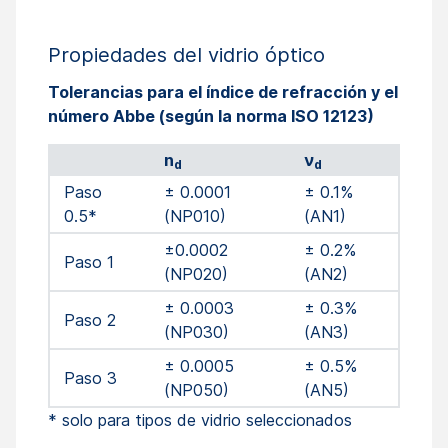
Propiedades del vidrio óptico
Tolerancias para el índice de refracción y el
número Abbe (según la norma ISO 12123)
n
ν
d
d
Paso
± 0.0001
± 0.1%
0.5*
(NP010)
(AN1)
±0.0002
± 0.2%
Paso 1
(NP020)
(AN2)
± 0.0003
± 0.3%
Paso 2
(NP030)
(AN3)
± 0.0005
± 0.5%
Paso 3
(NP050)
(AN5)
* solo para tipos de vidrio seleccionados