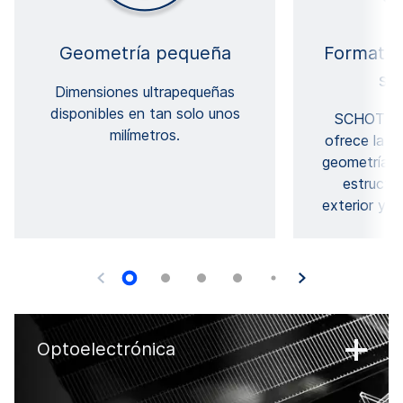
Geometría pequeña
Formatos
su
Dimensiones ultrapequeñas
disponibles en tan solo unos
SCHOTT F
milímetros.
ofrece la g
geometrías 
estructu
exterior y 
Optoelectrónica