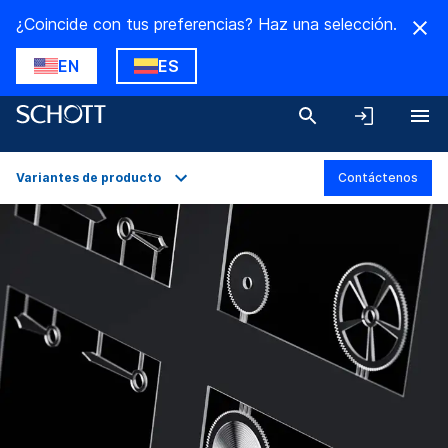
¿Coincide con tus preferencias? Haz una selección.
EN
ES
Variantes de producto
Contáctenos
Descripción general
Aplicaciones
Datos técnicos
Variantes de producto
Descargas