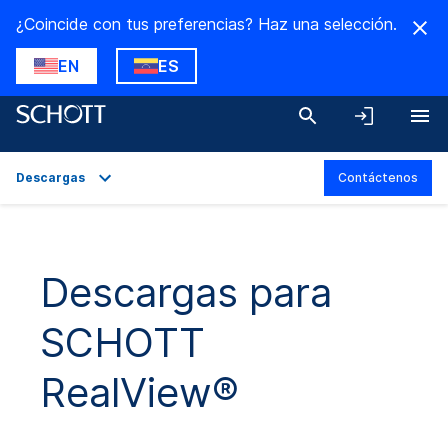
¿Coincide con tus preferencias? Haz una selección.
EN
ES
Descargas
Contáctenos
Descripción general
Aplicaciones
Descargas para
Datos técnicos
SCHOTT
Variantes del producto
Descargas
RealView®