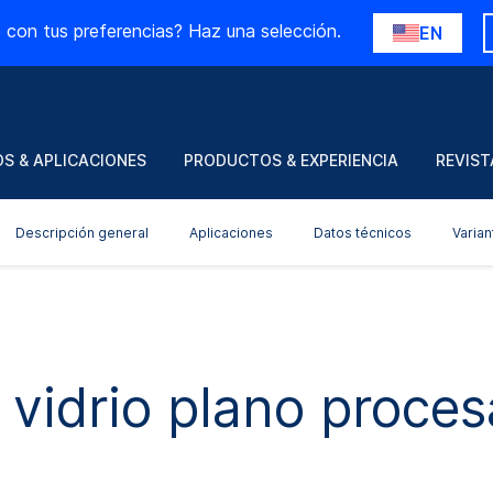
 con tus preferencias? Haz una selección.
EN
S & APLICACIONES
PRODUCTOS & EXPERIENCIA
REVIST
Descripción general
Aplicaciones
Datos técnicos
Varian
 vidrio plano proce