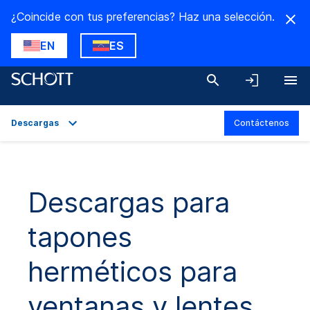
¿Coincide con tus preferencias? Haz una selección.
EN
ES
Descargas
Contáctenos
Descripción general
Aplicaciones
Descargas para
Datos técnicos
tapones
Variantes del producto
Descargas
herméticos para
ventanas y lentes