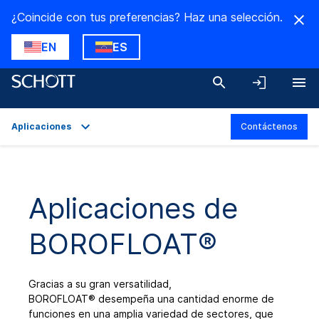
¿Coincide con tus preferencias? Haz una selección.
EN
ES
Aplicaciones
Contáctenos
Descripción general
Aplicaciones
Aplicaciones de
Datos técnicos
BOROFLOAT®
Variantes del producto
Descargas
Gracias a su gran versatilidad,
BOROFLOAT
®
desempeña una cantidad enorme de
funciones en una amplia variedad de sectores, que