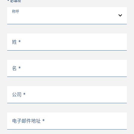
* 必填项
称呼
姓 *
名 *
公司 *
电子邮件地址 *