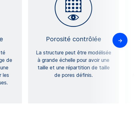
ue
Porosité contrôlée
L
ité
La structure peut être modélisée
age de
à grande échelle pour avoir une
po
 une
taille et une répartition de taille
 les
de pores définis.
mon
ues.