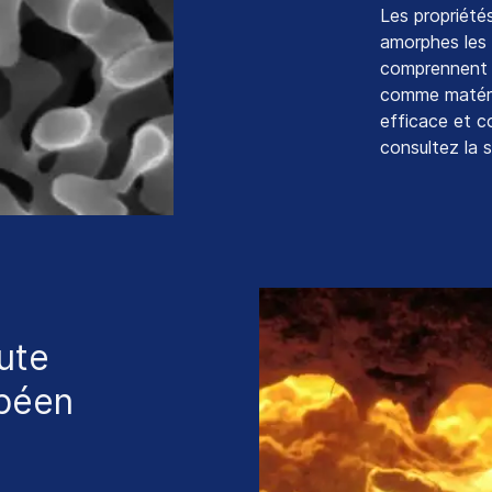
Les propriété
amorphes les p
comprennent s
comme matéri
efficace et c
consultez la 
ute
opéen