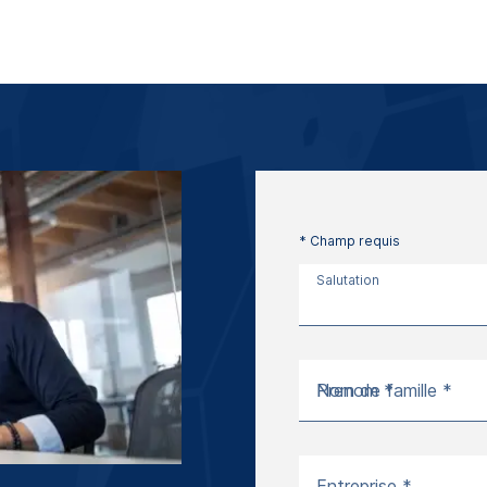
* Champ requis
Salutation
Prenom *
Nom de famille *
Entreprise *