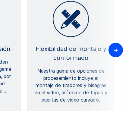
sión
Flexibilidad de montaje y
conformado
eden
 gama
Nuestra gama de opciones de
, por
c
procesamiento incluye el
ue
c
montaje de tiradores y bisagras
a
…
p
en el vidrio, así como de tapas y
puertas de vidrio curvado.