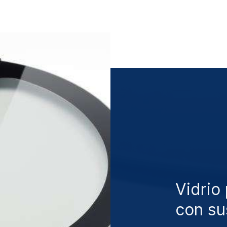
Vidrio
con su