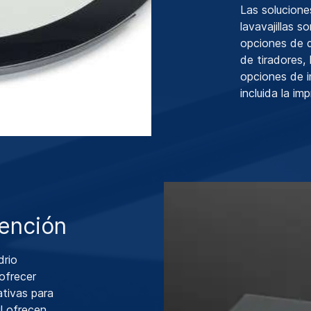
Las solucion
lavavajillas 
opciones de 
de tiradores,
opciones de i
incluida la i
tención
drio
ofrecer
ativas para
il ofrecen