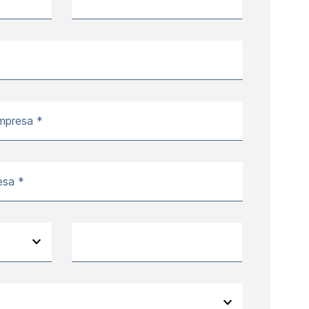
mpresa *
esa *