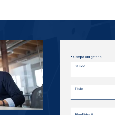
* Campo obligatorio
Saludo
Título
Nombre *
Apellido *